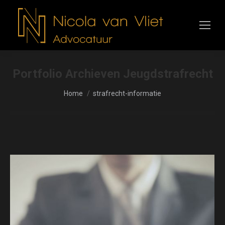
Portfolio Archieven
Jeugdstrafrecht
Je bent hier:
Home
strafrecht-informatie