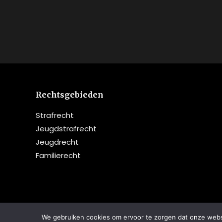
Rechtsgebieden
Strafrecht
Jeugdstrafrecht
Jeugdrecht
Familierecht
(c)2020-2022 - Nicola van Vliet Advocatuur
We gebruiken cookies om ervoor te zorgen dat onze websit