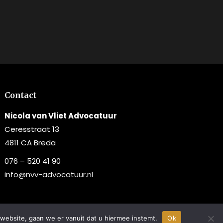
Contact
Nicola van Vliet Advocatuur
Ceresstraat 13
4811 CA Breda
076 – 520 41 90
info@nvv-advocatuur.nl
website, gaan we er vanuit dat u hiermee instemt.
Webdesign:
FLIX Marketing
Ok