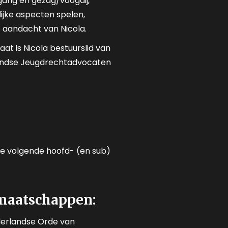
gang en gezag/voogdij,
ijke aspecten spelen,
e aandacht van Nicola.
at is Nicola bestuurslid van
landse Jeugdrechtadvocaten
de volgende hoofd- (en sub)
maatschappen:
erlandse Orde van