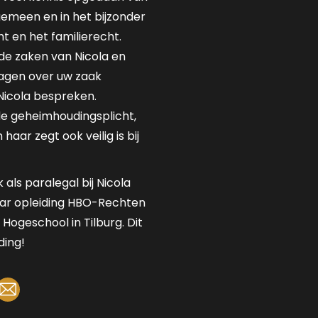
gemeen en in het bijzonder
t en het familierecht.
de zaken van Nicola en
ragen over uw zaak
icola bespreken.
de geheimhoudingsplicht,
aar zegt ook veilig is bij
ls paralegal bij Nicola
aar opleiding HBO-Rechten
e Hogeschool in Tilburg. Dit
ding!
nkedin
Mail