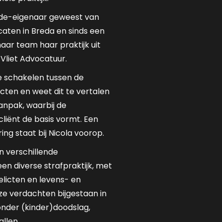
mede-eigenaar geweest van
caten in Breda en sinds een
haar team haar praktijk uit
Vliet Advocatuur.
te schakelen tussen de
pecten en weet dit te vertalen
anpak, waarbij de
iënt de basis vormt. Een
ng staat bij Nicola voorop.
in verschillende
en diverse strafpraktijk, met
icten en levens- en
ze verdachten bijgestaan in
nder (kinder)doodslag,
llen.