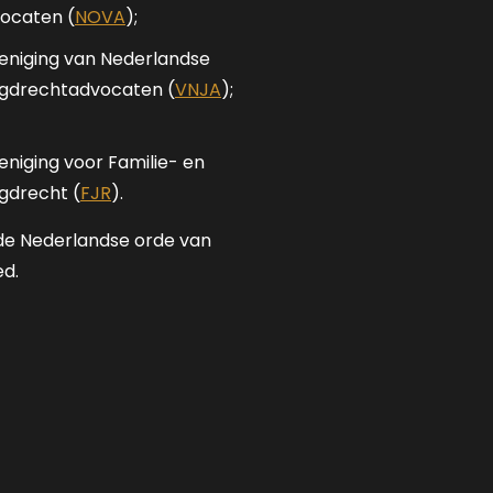
ocaten (
NOVA
);
eniging van Nederlandse
gdrechtadvocaten (
VNJA
);
eniging voor Familie- en
gdrecht (
FJR
).
n de Nederlandse orde van
ed.