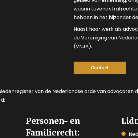
gebied van erkenning, om
waarin tevens strafrechtel
hebben in het bijzonder d
Naast haar werk als advoca
de Vereniging van Neder
(VNJA).
Contact
ebiedenregister van de Nederlandse orde van advocaten 
d:
Personen- en
Lid
Familierecht:
Ned