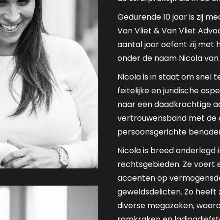
Gedurende 10 jaar is zij 
Van Vliet & Van Vliet Advo
aantal jaar oefent zij met 
onder de naam Nicola van 
Nicola is in staat om snel 
feitelijke en juridische as
naar een daadkrachtige a
vertrouwensband met de cl
persoonsgerichte benaderi
Nicola is breed onderlegd 
rechtsgebieden. Ze voert e
accenten op vermogensdel
geweldsdelicten. Zo heeft 
diverse megazaken, waaro
ramkraken en ladingdiefsta